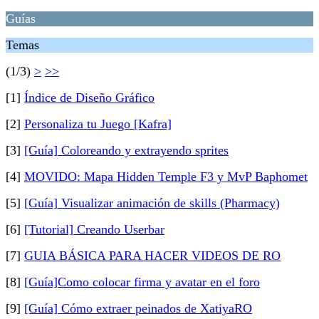
Guías
Temas
(1/3)
>
>>
[1]
Índice de Diseño Gráfico
[2]
Personaliza tu Juego [Kafra]
[3]
[Guía] Coloreando y extrayendo sprites
[4]
MOVIDO: Mapa Hidden Temple F3 y MvP Baphomet
[5]
[Guía] Visualizar animación de skills (Pharmacy)
[6]
[Tutorial] Creando Userbar
[7]
GUIA BÁSICA PARA HACER VIDEOS DE RO
[8]
[Guía]Como colocar firma y avatar en el foro
[9]
[Guía] Cómo extraer peinados de XatiyaRO