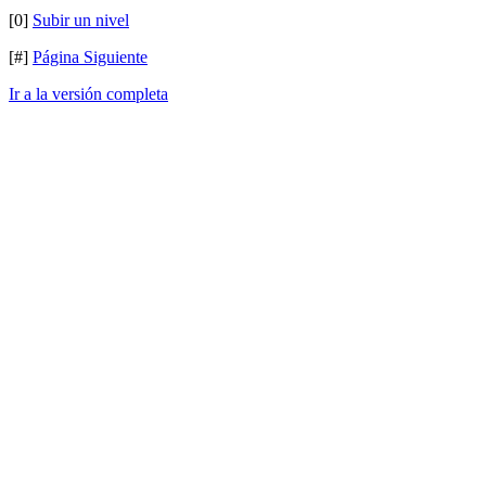
[0]
Subir un nivel
[#]
Página Siguiente
Ir a la versión completa