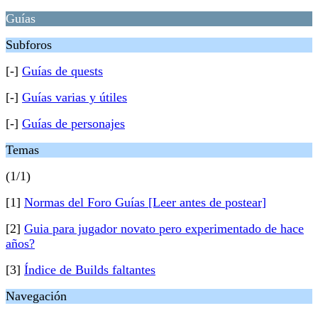
Guías
Subforos
[-]
Guías de quests
[-]
Guías varias y útiles
[-]
Guías de personajes
Temas
(1/1)
[1]
Normas del Foro Guías [Leer antes de postear]
[2]
Guia para jugador novato pero experimentado de hace
años?
[3]
Índice de Builds faltantes
Navegación