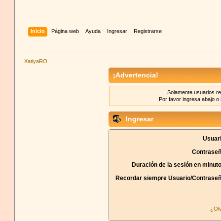
Inicio
Página web
Ayuda
Ingresar
Registrarse
XatiyaRO
¡Advertencia!
Solamente usuarios re
Por favor ingresa abajo o 
Ingresar
Usuari
Contraseñ
Duración de la sesión en minut
Recordar siempre Usuario/Contraseñ
¿Olv