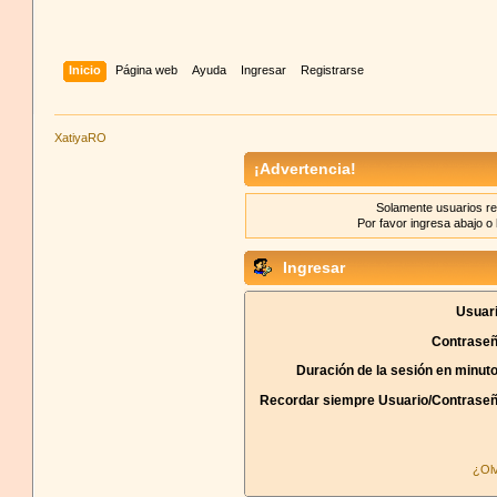
Inicio
Página web
Ayuda
Ingresar
Registrarse
XatiyaRO
¡Advertencia!
Solamente usuarios re
Por favor ingresa abajo o 
Ingresar
Usuari
Contraseñ
Duración de la sesión en minut
Recordar siempre Usuario/Contraseñ
¿Olv