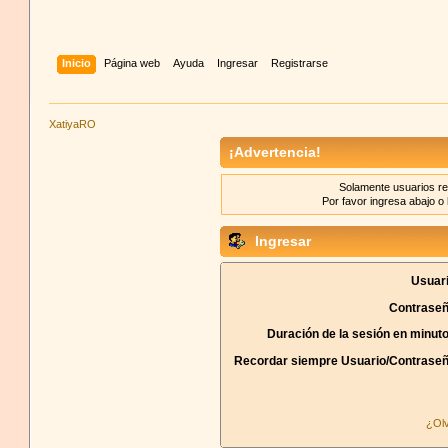
Inicio
Página web
Ayuda
Ingresar
Registrarse
XatiyaRO
¡Advertencia!
Solamente usuarios re
Por favor ingresa abajo o 
Ingresar
Usuari
Contraseñ
Duración de la sesión en minut
Recordar siempre Usuario/Contraseñ
¿Olv