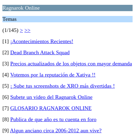
Ragnarok Online
Temas
(1/145)
>
>>
[1]
¡Acontecimientos Recientes!
[2]
Dead Branch Attack Squad
[3]
Precios actualizados de los objetos con mayor demanda
[4]
Votemos por la reputación de Xatiya !!
[5]
¡ Sube tus screenshots de XRO más divertidas !
[6]
Subete un video del Ragnarok Online
[7]
GLOSARIO RAGNAROK ONLINE
[8]
Publica de que año es tu cuenta en foro
[9]
Algun anciano circa 2006-2012 aun vive?