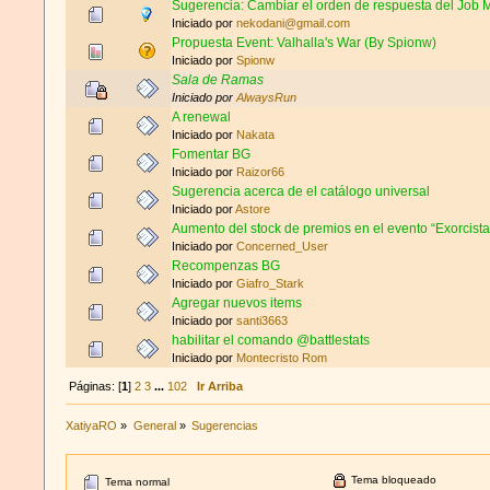
Sugerencia: Cambiar el orden de respuesta del Job Ma
Iniciado por
nekodani@gmail.com
Propuesta Event: Valhalla's War (By Spionw)
Iniciado por
Spionw
Sala de Ramas
Iniciado por
AlwaysRun
A renewal
Iniciado por
Nakata
Fomentar BG
Iniciado por
Raizor66
Sugerencia acerca de el catálogo universal
Iniciado por
Astore
Aumento del stock de premios en el evento “Exorcist
Iniciado por
Concerned_User
Recompenzas BG
Iniciado por
Giafro_Stark
Agregar nuevos items
Iniciado por
santi3663
habilitar el comando @battlestats
Iniciado por
Montecristo Rom
Páginas: [
1
]
2
3
...
102
Ir Arriba
XatiyaRO
»
General
»
Sugerencias
Tema bloqueado
Tema normal