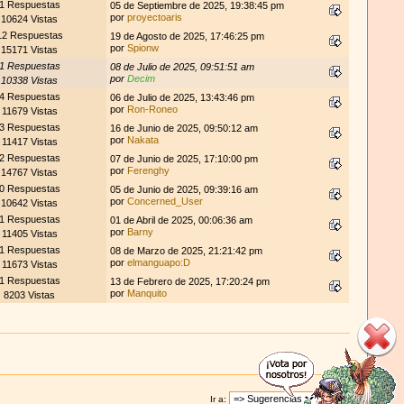
1 Respuestas
05 de Septiembre de 2025, 19:38:45 pm
por
proyectoaris
10624 Vistas
12 Respuestas
19 de Agosto de 2025, 17:46:25 pm
por
Spionw
15171 Vistas
1 Respuestas
08 de Julio de 2025, 09:51:51 am
por
Decim
10338 Vistas
4 Respuestas
06 de Julio de 2025, 13:43:46 pm
por
Ron-Roneo
11679 Vistas
3 Respuestas
16 de Junio de 2025, 09:50:12 am
por
Nakata
11417 Vistas
2 Respuestas
07 de Junio de 2025, 17:10:00 pm
por
Ferenghy
14767 Vistas
0 Respuestas
05 de Junio de 2025, 09:39:16 am
por
Concerned_User
10642 Vistas
1 Respuestas
01 de Abril de 2025, 00:06:36 am
por
Barny
11405 Vistas
1 Respuestas
08 de Marzo de 2025, 21:21:42 pm
por
elmanguapo:D
11673 Vistas
1 Respuestas
13 de Febrero de 2025, 17:20:24 pm
por
Manquito
8203 Vistas
Ir a: