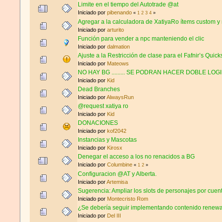
Limite en el tiempo del Autotrade @at
Iniciado por
pibenando
«
1
2
3
4
»
Agregar a la calculadora de XatiyaRo ítems custom 
Iniciado por
arturito
Función para vender a npc manteniendo el clic
Iniciado por
dalmation
Ajuste a la Restricción de clase para el Fafnir’s Quic
Iniciado por
Mateows
NO HAY BG ......... SE PODRAN HACER DOBLE LOG
Iniciado por
Kid
Dead Branches
Iniciado por
AlwaysRun
@request xatiya ro
Iniciado por
Kid
DONACIONES
Iniciado por
kof2042
Instancias y Mascotas
Iniciado por
Kirosx
Denegar el acceso a los no renacidos a BG
Iniciado por
Columbine
«
1
2
»
Configuracion @AT y Alberta.
Iniciado por
Artemisa
Sugerencia: Ampliar los slots de personajes por cuen
Iniciado por
Montecristo Rom
¿Se debería seguir implementando contenido renew
Iniciado por
Del III