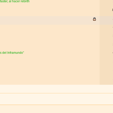
ster, al hacer rebirth
as del Inframundo”