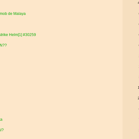
y mob de Malaya
kstrike Helm[1] #30259
IN??
ta
al?