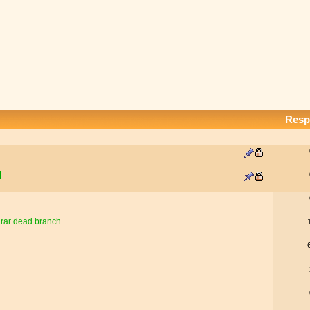
Resp
]
irar dead branch