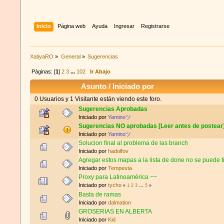
Inicio
Página web
Ayuda
Ingresar
Registrarse
XatiyaRO
»
General
»
Sugerencias
Páginas: [
1
]
2
3
...
102
Ir Abajo
Asunto
/
Iniciado por
0 Usuarios y 1 Visitante están viendo este foro.
Sugerencias Aprobadas
Iniciado por
Yaminoツ
Sugerencias NO aprobadas [Leer antes de postear
Iniciado por
Yaminoツ
Solucion final al problema de las branch
Iniciado por
hadolfov
Agregar estos mapas a la lista de done no se puede t
Iniciado por
Tempesta
Proxy para Latinoamérica ~~
Iniciado por
tycho
«
1
2
3
...
5
»
Basta de ramas
Iniciado por
dalmation
GROSERIAS EN ALBERTA
Iniciado por
Kid