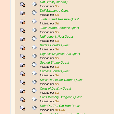
Hat Quest [ Alberta ]
Iniciado por
Sei
Doll Exchange Quest
Iniciado por
Sei
Turtle Island Treasure Quest
Iniciado por
Sei
Turtle Island Entrance Quest
Iniciado por
Sei
Nidhoggur's Nest Quest
Iniciado por
Sei
Bride's Corolla Quest
Iniciado por
Sei
Gigantic Majestic Goat Quest
Iniciado por
Sei
Sealed Shrine Quest
Iniciado por
Sei
Endless Tower Quest
Iniciado por
Sei
Successor to the Throne Quest
Iniciado por
Sei
Crow of Destiny Quest
Iniciado por
Sei
Orc's Memory Dungeon Quest
Iniciado por
Sei
Help Out The Old Man Quest
Iniciado por
Bill Grey