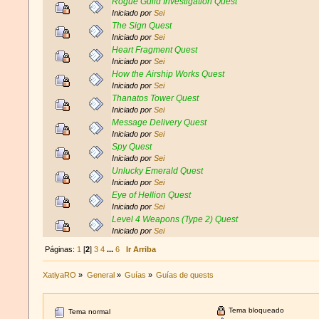
Rogue Guild Investigation Quest
Iniciado por
Sei
The Sign Quest
Iniciado por
Sei
Heart Fragment Quest
Iniciado por
Sei
How the Airship Works Quest
Iniciado por
Sei
Thanatos Tower Quest
Iniciado por
Sei
Message Delivery Quest
Iniciado por
Sei
Spy Quest
Iniciado por
Sei
Unlucky Emerald Quest
Iniciado por
Sei
Eye of Hellion Quest
Iniciado por
Sei
Level 4 Weapons (Type 2) Quest
Iniciado por
Sei
Páginas:
1
[
2
]
3
4
...
6
Ir Arriba
XatiyaRO
»
General
»
Guías
»
Guías de quests
Tema bloqueado
Tema normal