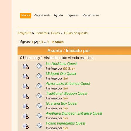
Inicio
Página web
Ayuda
Ingresar
Registrarse
XatiyaRO
»
General
»
Guías
»
Guías de quests
Páginas:
1
[
2
]
3
4
...
6
Ir Abajo
Asunto
/
Iniciado por
0 Usuarios y 1 Visitante están viendo este foro.
Ice Necklace Quest
Iniciado por
Bill Grey
Midgard Ore Quest
Iniciado por
Sei
Abyss Lake Entrance Quest
Iniciado por
Sei
Traditional Weapon Quest
Iniciado por
Sei
Guarana Boy Quest
Iniciado por
Sei
Ayothaya Dungeon Entrance Quest
Iniciado por
Sei
Potion Ingredients Quest
Iniciado por
Sei