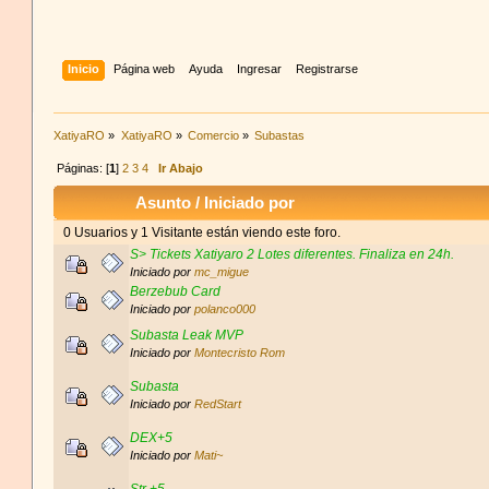
Inicio
Página web
Ayuda
Ingresar
Registrarse
XatiyaRO
»
XatiyaRO
»
Comercio
»
Subastas
Páginas: [
1
]
2
3
4
Ir Abajo
Asunto
/
Iniciado por
0 Usuarios y 1 Visitante están viendo este foro.
S> Tickets Xatiyaro 2 Lotes diferentes. Finaliza en 24h.
Iniciado por
mc_migue
Berzebub Card
Iniciado por
polanco000
Subasta Leak MVP
Iniciado por
Montecristo Rom
Subasta
Iniciado por
RedStart
DEX+5
Iniciado por
Mati~
Str +5