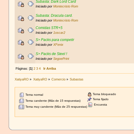
Subasta: Dark Lord Card
Iniciado por
Montecristo Rom
Subasta: Dracula card.
Iniciado por
Montecristo Rom
Comidas STR+5
Iniciado por
1oscar2
S> Packs para competir
Iniciado por
XFenix
S> Packs de Steel !
Iniciado por
SegoePrint
Páginas: [
1
]
2
3
4
Ir Arriba
XatiyaRO
»
XatiyaRO
»
Comercio
»
Subastas
Tema bloqueado
Tema normal
Tema fijado
Tema candente (Más de 15 respuestas)
Encuesta
Tema muy candente (Más de 25 respuestas)