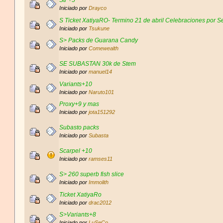
Iniciado por
Drayco
S Ticket XatiyaRO- Termino 21 de abril Celebraciones por 
Iniciado por
Tsukune
S> Packs de Guarana Candy
Iniciado por
Comewealth
SE SUBASTAN 30k de Stem
Iniciado por
manuel14
Variants+10
Iniciado por
Naruto101
Proxy+9 y mas
Iniciado por
jota151292
Subasto packs
Iniciado por
Subasta
Scarpel +10
Iniciado por
ramses11
S> 260 superb fish slice
Iniciado por
Immolith
Ticket XatiyaRo
Iniciado por
drac2012
S>Variants+8
Iniciado por
LuSeCo