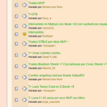
Tradeo MVP
Iniciado por
Montecristo Rom
T>GTB
Iniciado por
Eazy_e
Intercambio mi Mytical Lion Mask +10 con vanberk por equi
Iniciado por
ramses11
Intercambio
Iniciado por
RedStart
Tradeo GTBx3 por otras MVP ~
Iniciado por
• Ezequiel •
T> Unas cuántas cositas.
Iniciado por
Dead 4 Lolis
Tradeo Bradium Shield +7 Con tamruan por Cross Shield +7
Iniciado por
Manchi_92
Cambio angeling card por tickets XatiyaRO
Iniciado por
Montecristo Rom
T> Lady Tanee Card en D.Boots +9
Iniciado por
• Ezequiel •
T- Luna C+10 vacia por arco MVP con Mino
Iniciado por
jorge_saumeth