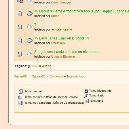
Iniciado por
Eren_Jeagger
T> Lucius's Fierce Armor of Volcano [1] por Happy Lunatic E
Iniciado por
Arkeo
T
Iniciado por
aynosenoseke
T> Lady Tanee Card en D.Boots +9
Iniciado por
Eze#0007
Sunglasses x carta suelta o en elven ears
Iniciado por
Usuaria Ejemplar
Páginas: [
1
]
2
3
Ir Arriba
XatiyaRO
»
XatiyaRO
»
Comercio
»
Intercambio
Tema bloqueado
Tema normal
Tema fijado
Tema candente (Más de 15 respuestas)
Encuesta
Tema muy candente (Más de 25 respuestas)