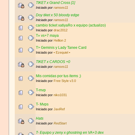
TIKET x Grand Cross [1]
Iniciado por
ramses11
Doy tiket x 50 bloody edge
Iniciado por
ramses11
cambio ticket xatiyaRo x equipo (actualizo)
Iniciado por
drac2012
T» vs+7 maya
Iniciado por
Hellion 2
T> Geminis y Lady Tanee Card
Iniciado por
• Ezequiel •
TIKET x CARDOS +0
Iniciado por
ramses11
Mis comidas por tus items ;)
Iniciado por
Free Style v3.0
T-mvp
Iniciado por
niko1031
T- Mvps
Iniciado por
JaviRef
Hats
Iniciado por
RedStart
T- Equipo y zeny x ghostring en VA+3 dex