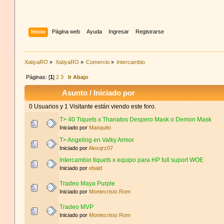
Inicio
Página web
Ayuda
Ingresar
Registrarse
XatiyaRO
»
XatiyaRO
»
Comercio
»
Intercambio
Páginas: [
1
]
2
3
Ir Abajo
Asunto
/
Iniciado por
0 Usuarios y 1 Visitante están viendo este foro.
T> 40 Tiquets x Thanatos Despero Mask o Demon Mask
Iniciado por
Manquito
T> Angeling en Valky Armor
Iniciado por
Alexqrz07
Intercambio tiquets x equipo para HP full suport WOE
Iniciado por
ebald
Tradeo Maya Purple
Iniciado por
Montecristo Rom
Tradeo MVP
Iniciado por
Montecristo Rom