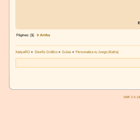
E
Páginas: [
1
]
Ir Arriba
XatiyaRO
»
Diseño Gráfico
»
Guías
»
Personaliza tu Juego [Kafra]
SMF 2.0.1