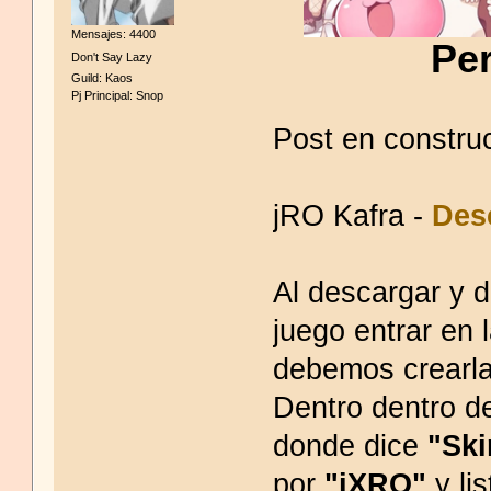
Mensajes: 4400
Pe
Don't Say Lazy
Guild: Kaos
Pj Principal: Snop
Post en constru
jRO Kafra -
Des
Al descargar y d
juego entrar en 
debemos crearla
Dentro dentro d
donde dice
"Ski
por
"jXRO"
y lis