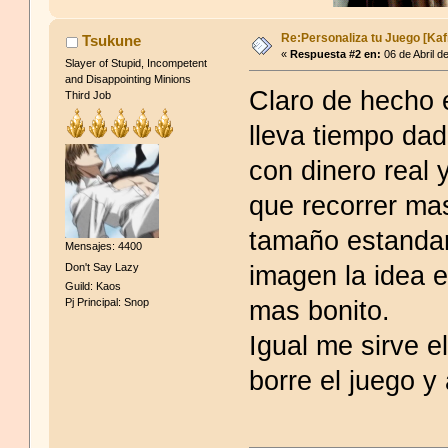
Re:Personaliza tu Juego [Kaf
Tsukune
«
Respuesta #2 en:
06 de Abril d
Slayer of Stupid, Incompetent
and Disappointing Minions
Claro de hecho 
Third Job
lleva tiempo da
con dinero real 
que recorrer ma
tamaño estandar
Mensajes: 4400
imagen la idea 
Don't Say Lazy
Guild: Kaos
mas bonito.
Pj Principal: Snop
Igual me sirve e
borre el juego y 