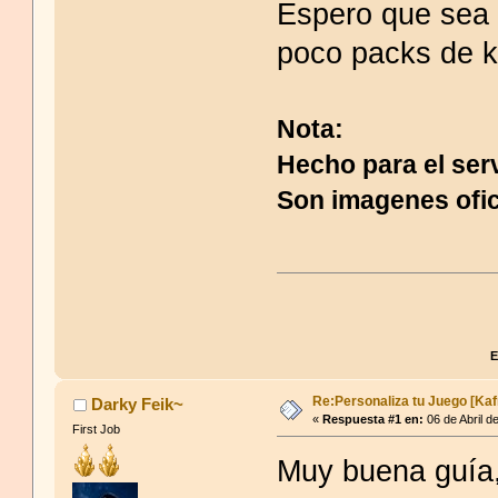
Espero que sea 
poco packs de k
Nota:
Hecho para el ser
Son imagenes ofic
E
Re:Personaliza tu Juego [Kaf
Darky Feik~
«
Respuesta #1 en:
06 de Abril d
First Job
Muy buena guía, 