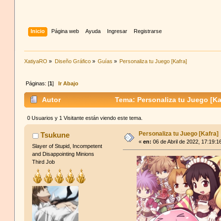
Inicio
Página web
Ayuda
Ingresar
Registrarse
XatiyaRO
»
Diseño Gráfico
»
Guías
»
Personaliza tu Juego [Kafra]
Páginas: [
1
]
Ir Abajo
Autor
Tema: Personaliza tu Juego [Ka
0 Usuarios y 1 Visitante están viendo este tema.
Personaliza tu Juego [Kafra]
Tsukune
«
en:
06 de Abril de 2022, 17:19:1
Slayer of Stupid, Incompetent
and Disappointing Minions
Third Job