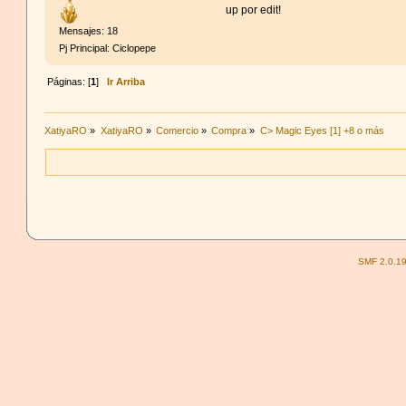
up por edit!
Mensajes: 18
Pj Principal: Ciclopepe
Páginas: [
1
]
Ir Arriba
XatiyaRO
»
XatiyaRO
»
Comercio
»
Compra
»
C> Magic Eyes [1] +8 o más
SMF 2.0.1