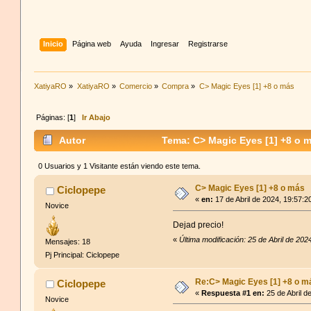
Inicio
Página web
Ayuda
Ingresar
Registrarse
XatiyaRO
»
XatiyaRO
»
Comercio
»
Compra
»
C> Magic Eyes [1] +8 o más
Páginas: [
1
]
Ir Abajo
Autor
Tema: C> Magic Eyes [1] +8 o 
0 Usuarios y 1 Visitante están viendo este tema.
C> Magic Eyes [1] +8 o más
Ciclopepe
«
en:
17 de Abril de 2024, 19:57:2
Novice
Dejad precio!
«
Última modificación: 25 de Abril de 20
Mensajes: 18
Pj Principal: Ciclopepe
Re:C> Magic Eyes [1] +8 o m
Ciclopepe
«
Respuesta #1 en:
25 de Abril d
Novice