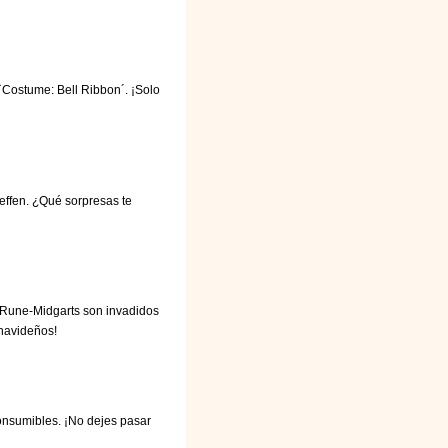
 `Costume: Bell Ribbon´. ¡Solo
effen. ¿Qué sorpresas te
 Rune-Midgarts son invadidos
 navideños!
consumibles. ¡No dejes pasar