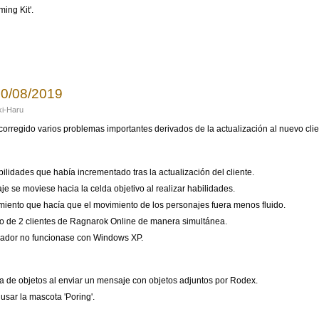
ing Kit'.
 del 22/03/2020
30/08/2019
i-Haru
corregido varios problemas importantes derivados de la actualización al nuevo cli
ilidades que había incrementado tras la actualización del cliente.
e se moviese hacia la celda objetivo al realizar habilidades.
iento que hacía que el movimiento de los personajes fuera menos fluido.
mo de 2 clientes de Ragnarok Online de manera simultánea.
izador no funcionase con Windows XP.
a de objetos al enviar un mensaje con objetos adjuntos por Rodex.
usar la mascota 'Poring'.