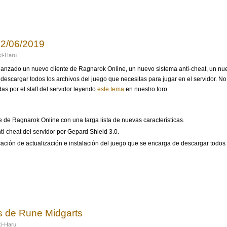
 del 30/08/2019
22/06/2019
i-Haru
lanzado un nuevo cliente de Ragnarok Online, un nuevo sistema anti-cheat, un nu
escargar todos los archivos del juego que necesitas para jugar en el servidor. No t
s por el staff del servidor leyendo
este tema
en nuestro foro.
 de Ragnarok Online con una larga lista de nuevas características.
-cheat del servidor por Gepard Shield 3.0.
ción de actualización e instalación del juego que se encarga de descargar todos 
 del 22/06/2019
s de Rune Midgarts
i-Haru