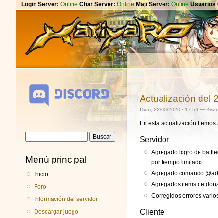
Login Server:
Online
Char Server:
Online
Map Server:
Online
Usuarios 
Actualización del 
Dom, 22/03/2020 - 17:54 —
Kazu
En esta actualización hemos 
Formulario de
Buscar
Servidor
búsqueda
Agregado logro de battle
Menú principal
por tiempo limitado.
Agregado comando @adop
Inicio
Agregados items de donaci
Foro
Corregidos errores varios
Información del servidor
Cliente
Descargar juego