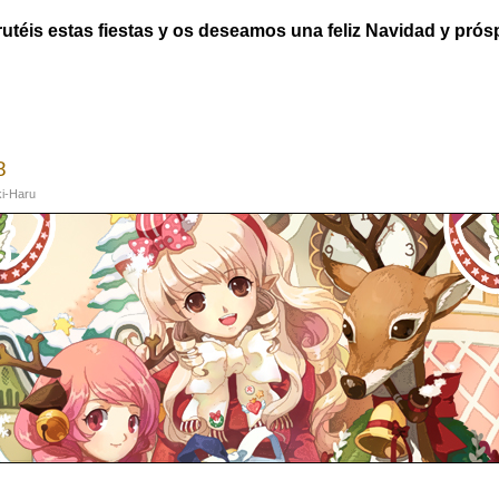
utéis estas fiestas y os deseamos una feliz Navidad y pró
deños de Rune Midgarts
8
i-Haru