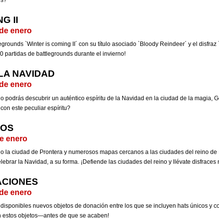
os?
G II
 de enero
egrounds `Winter is coming II´ con su título asociado `Bloody Reindeer´ y el disfraz
0 partidas de battlegrounds durante el invierno!
 LA NAVIDAD
 de enero
 podrás descubrir un auténtico espíritu de la Navidad en la ciudad de la magia, G
con este peculiar espíritu?
LOS
de enero
o la ciudad de Prontera y numerosos mapas cercanos a las ciudades del reino de
ebrar la Navidad, a su forma. ¡Defiende las ciudades del reino y llévate disfraces
ACIONES
 de enero
 disponibles nuevos objetos de donación entre los que se incluyen hats únicos y 
n estos objetos—antes de que se acaben!