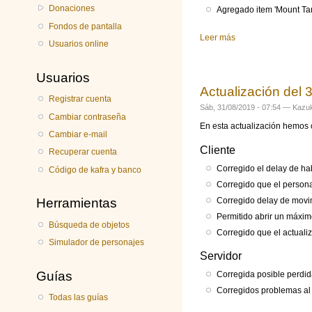
Donaciones
Agregado item 'Mount Tam
Fondos de pantalla
Leer más
sobre Actualización
Usuarios online
Usuarios
Actualización del 
Registrar cuenta
Sáb, 31/08/2019 - 07:54 —
Kazuk
Cambiar contraseña
En esta actualización hemos 
Cambiar e-mail
Cliente
Recuperar cuenta
Corregido el delay de hab
Código de kafra y banco
Corregido que el personaj
Herramientas
Corregido delay de movim
Permitido abrir un máxi
Búsqueda de objetos
Corregido que el actual
Simulador de personajes
Servidor
Guías
Corregida posible perdid
Corregidos problemas al 
Todas las guías