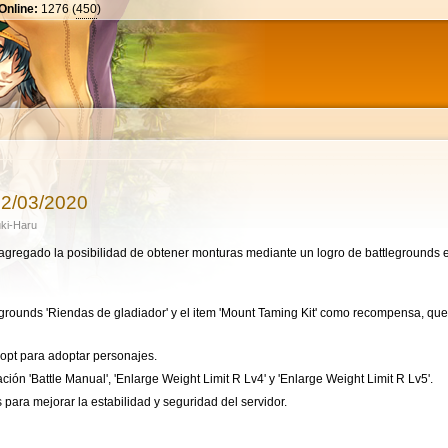
Online:
1276
(
450
)
Pasar al
contenido
principal
22/03/2020
ki-Haru
agregado la posibilidad de obtener monturas mediante un logro de battlegrounds 
grounds 'Riendas de gladiador' y el item 'Mount Taming Kit' como recompensa, qu
t para adoptar personajes.
ón 'Battle Manual', 'Enlarge Weight Limit R Lv4' y 'Enlarge Weight Limit R Lv5'.
 para mejorar la estabilidad y seguridad del servidor.